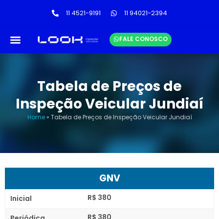
11 4521-9191
11 94021-2394
FALE CONOSCO
LINKS ÚTEIS
TABELA DE PREÇOS
Tabela de Preços de
Inspeção Veicular Jundiaí
Home
»
Tabela de Preços de Inspeção Veicular Jundiaí
GNV
R$ 380
Inicial
R$ 380
Periódica