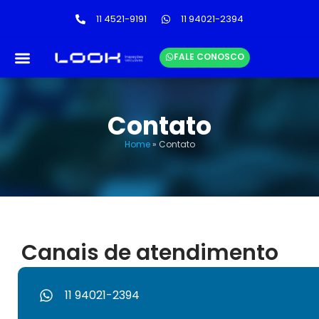
11 4521-9191
11 94021-2394
FALE CONOSCO
LINKS ÚTEIS
TABELA DE PREÇOS
Contato
Home
»
Contato
Canais de atendimento
11 94021-2394