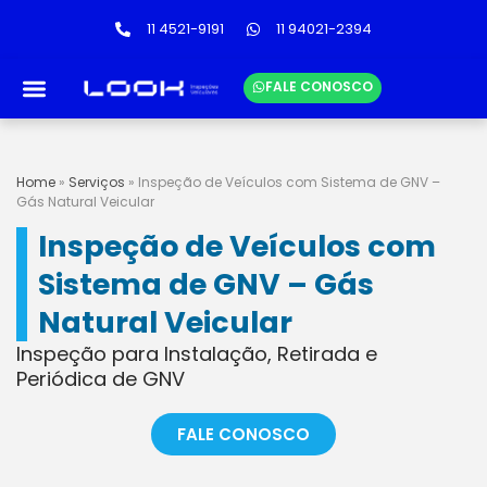
11 4521-9191
11 94021-2394
FALE CONOSCO
LINKS ÚTEIS
TABELA DE PREÇOS
Home
»
Serviços
»
Inspeção de Veículos com Sistema de GNV –
Gás Natural Veicular
Inspeção de Veículos com
Sistema de GNV – Gás
Natural Veicular
Inspeção para Instalação, Retirada e
Periódica de GNV
FALE CONOSCO