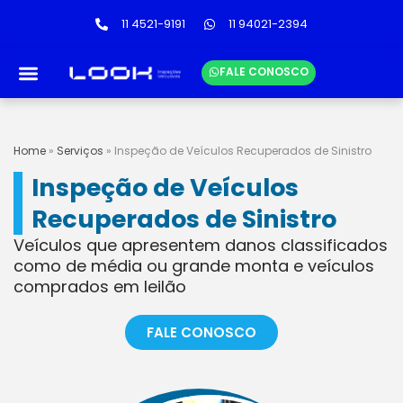
11 4521-9191
11 94021-2394
FALE CONOSCO
LINKS ÚTEIS
TABELA DE PREÇOS
Home
»
Serviços
»
Inspeção de Veículos Recuperados de Sinistro
Inspeção de Veículos
Recuperados de Sinistro
Veículos que apresentem danos classificados
como de média ou grande monta e veículos
comprados em leilão
FALE CONOSCO