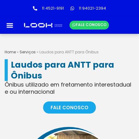
11 4521-9191
11 94021-2394
FALE CONOSCO
LINKS ÚTEIS
TABELA DE PREÇOS
Home
»
Serviços
»
Laudos para ANTT para Ônibus
Laudos para ANTT para
Ônibus
Ônibus utilizado em fretamento interestadual
e ou internacional
FALE CONOSCO