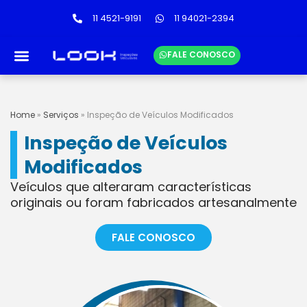
11 4521-9191
11 94021-2394
FALE CONOSCO
LINKS ÚTEIS
TABELA DE PREÇOS
Home
»
Serviços
»
Inspeção de Veículos Modificados
Inspeção de Veículos
Modificados
Veículos que alteraram características
originais ou foram fabricados artesanalmente
FALE CONOSCO